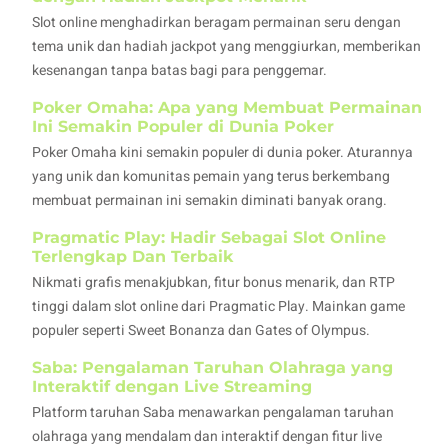
Slot online menghadirkan beragam permainan seru dengan
tema unik dan hadiah jackpot yang menggiurkan, memberikan
kesenangan tanpa batas bagi para penggemar.
Poker Omaha: Apa yang Membuat Permainan
Ini Semakin Populer di Dunia Poker
Poker Omaha kini semakin populer di dunia poker. Aturannya
yang unik dan komunitas pemain yang terus berkembang
membuat permainan ini semakin diminati banyak orang.
Pragmatic Play: Hadir Sebagai Slot Online
Terlengkap Dan Terbaik
Nikmati grafis menakjubkan, fitur bonus menarik, dan RTP
tinggi dalam slot online dari Pragmatic Play. Mainkan game
populer seperti Sweet Bonanza dan Gates of Olympus.
Saba: Pengalaman Taruhan Olahraga yang
Interaktif dengan Live Streaming
Platform taruhan Saba menawarkan pengalaman taruhan
olahraga yang mendalam dan interaktif dengan fitur live