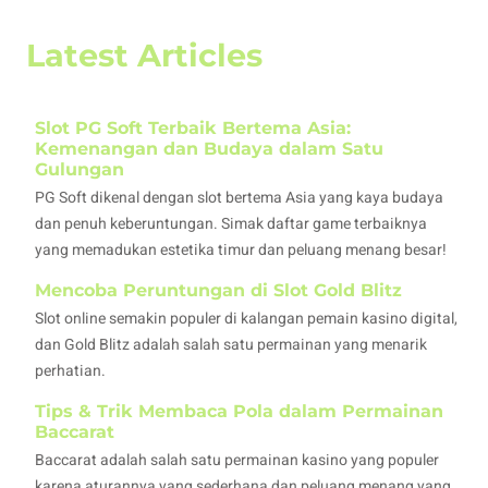
Latest Articles
Slot PG Soft Terbaik Bertema Asia:
Kemenangan dan Budaya dalam Satu
Gulungan
PG Soft dikenal dengan slot bertema Asia yang kaya budaya
dan penuh keberuntungan. Simak daftar game terbaiknya
yang memadukan estetika timur dan peluang menang besar!
Mencoba Peruntungan di Slot Gold Blitz
Slot online semakin populer di kalangan pemain kasino digital,
dan Gold Blitz adalah salah satu permainan yang menarik
perhatian.
Tips & Trik Membaca Pola dalam Permainan
Baccarat
Baccarat adalah salah satu permainan kasino yang populer
karena aturannya yang sederhana dan peluang menang yang