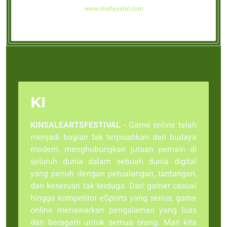
www.shafiyyatul.com
KI
KINSALEARTSFESTIVAL
- Game online telah
menjadi bagian tak terpisahkan dari budaya
modern, menghubungkan jutaan pemain di
seluruh dunia dalam sebuah dunia digital
yang penuh dengan petualangan, tantangan,
dan keseruan tak terduga. Dari gamer casual
hingga kompetitor eSports yang serius, game
online menawarkan pengalaman yang luas
dan beragam untuk semua orang. Mari kita