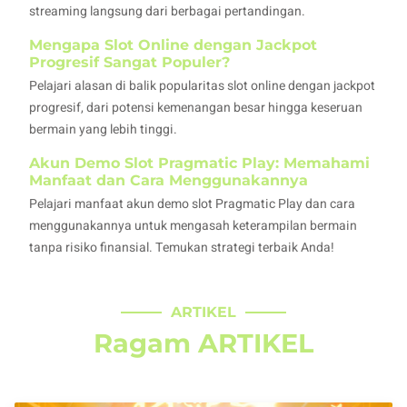
streaming langsung dari berbagai pertandingan.
Mengapa Slot Online dengan Jackpot
Progresif Sangat Populer?
Pelajari alasan di balik popularitas slot online dengan jackpot
progresif, dari potensi kemenangan besar hingga keseruan
bermain yang lebih tinggi.
Akun Demo Slot Pragmatic Play: Memahami
Manfaat dan Cara Menggunakannya
Pelajari manfaat akun demo slot Pragmatic Play dan cara
menggunakannya untuk mengasah keterampilan bermain
tanpa risiko finansial. Temukan strategi terbaik Anda!
ARTIKEL
Ragam
ARTIKEL