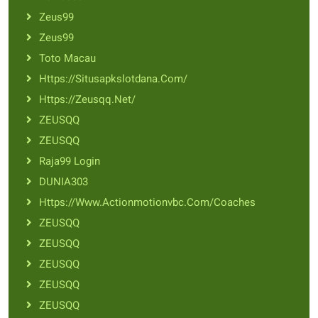
Zeus99
Zeus99
Toto Macau
Https://situsapkslotdana.com/
Https://zeusqq.net/
ZEUSQQ
ZEUSQQ
Raja99 Login
DUNIA303
Https://www.actionmotionvbc.com/coaches
ZEUSQQ
ZEUSQQ
ZEUSQQ
ZEUSQQ
ZEUSQQ