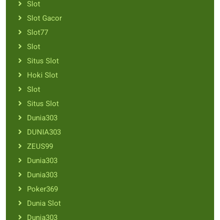
Slot
Slot Gacor
Slot77
Slot
Situs Slot
Hoki Slot
Slot
Situs Slot
Dunia303
DUNIA303
ZEUS99
Dunia303
Dunia303
Poker369
Dunia Slot
Dunia303