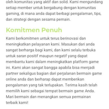
oleh komunitas yang aktif dan solid. Kami mengundang
setiap member untuk bergabung dengan komunitas
gaming, di mana anda dapat berbagi pengalaman, tips,
dan strategi dengan sesama pemain.
Komitmen Penuh
Kami berkomitmen untuk terus berinovasi dan
meningkatkan pelayanan kami. Masukan dari anda
sangat berharga bagi kami, dan kami selalu terbuka
untuk saran positif maupun negatif yang dapat
membantu kami dalam meningkatkan platform game
ini. Kami akan sangat bangga apabila bisa menjadi
partner sekaligus bagian dari perjalanan bermain game
online anda dan berharap dapat memberikan
pengalaman yang tak terlupakan. Terima kasih telah
memilih kami sebagai tempat bermain game Anda.
Mari bermain dan menangkan semua permainan
terbaik kami!