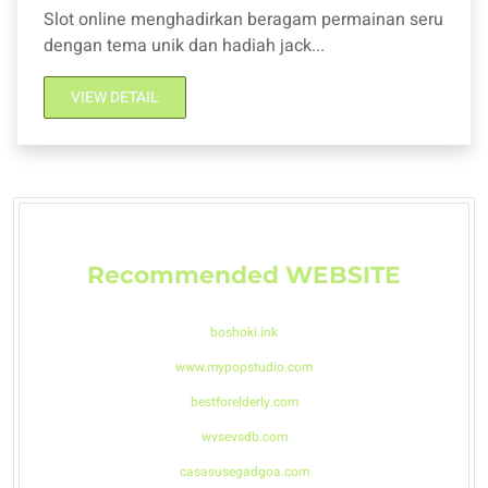
Slot online menghadirkan beragam permainan seru
dengan tema unik dan hadiah jack...
VIEW DETAIL
Recommended
WEBSITE
boshoki.ink
www.mypopstudio.com
bestforelderly.com
wvsevsdb.com
casasusegadgoa.com