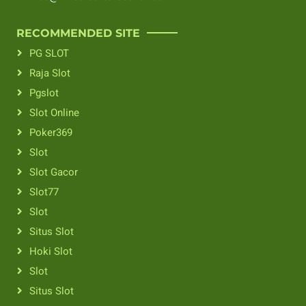
RECOMMENDED SITE
PG SLOT
Raja Slot
Pgslot
Slot Online
Poker369
Slot
Slot Gacor
Slot77
Slot
Situs Slot
Hoki Slot
Slot
Situs Slot