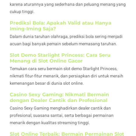
karena aturannya yang sederhana dan peluang menang yang
cukup tinggi.
Prediksi Bola: Apakah Valid atau Hanya
Iming-Iming Saja?
Dalam dunia taruhan olahraga, prediksi bola sering menjadi
acuan bagi banyak pemain sebelum memasang taruhan.
Slot Demo Starlight Princess: Cara Seru
Menang di Slot Online Gacor
Temukan cara seru bermain slot demo Starlight Princess,
nikmati fitur-fitur menarik, dan persiapkan diri untuk meraih
kemenangan besar di dunia slot online.
Casino Sexy Gaming: Nikmati Bermain
dengan Dealer Cantik dan Profesional
Casino Sexy Gaming menghadirkan dealer cantik dan
profesional, suasana santai, serta berbagai permainan
menarik dengan kualitas streaming tinggi.
Slot Online Terbaik: Bermain Permainan Slot