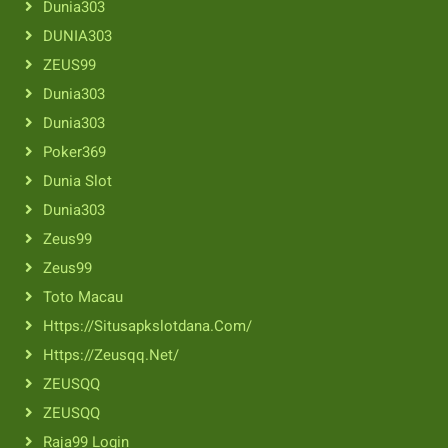
Dunia303
DUNIA303
ZEUS99
Dunia303
Dunia303
Poker369
Dunia Slot
Dunia303
Zeus99
Zeus99
Toto Macau
Https://situsapkslotdana.com/
Https://zeusqq.net/
ZEUSQQ
ZEUSQQ
Raja99 Login